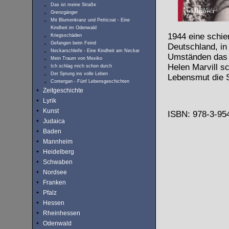
Das ist meine Straße
Grenzgänger
Mit Blumenkranz und Petticoat - Eine
Kindheit im Odenwald
1944 eine schie
Kriegsschäden
Gefangen beim Feind
Deutschland, in
Neckarschleife - Eine Kindheit am Neckar
Umständen das 
Mein Traum von Mexiko
Helen Marvill s
Ich schlag mich schon durch
Der Sprung ins volle Leben
Lebensmut die S
Contergan - Fünf Lebensgeschichten
Zeitgeschichte
Lyrik
Kunst
ISBN: 978-3-954
Judaica
Baden
Mannheim
Heidelberg
Schwaben
Nordsee
Franken
Pfalz
Hessen
Rheinhessen
Odenwald