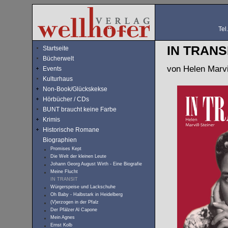
Tel
IN TRANS
Startseite
Bücherwelt
von Helen Marvi
Events
Kulturhaus
Non-Book/Glückskekse
Hörbücher / CDs
BUNT braucht keine Farbe
Krimis
Historische Romane
Biographien
Promises Kept
Die Welt der kleinen Leute
Johann Georg August Wirth - Eine Biografie
Meine Flucht
IN TRANSIT
Würgerspeise und Lackschuhe
Oh Baby - Halbstark in Heidelberg
(V)erzogen in der Pfalz
Der Pfälzer Al Capone
Mein Agnes
Ernst Kolb