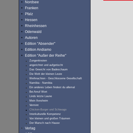
Nordsee
Franken
Pfalz
Hessen
Rheinhessen
Odenwald
Autoren
Edition "Absender"
Edition Andiamo
Edition "Außer der Reihe"
Zungenknoten
angerichtet und aufgetischt
Das Gewicht von Badeschaum
Die Welt der kleinen Leute
Weihnachten - Geschlossene Gesellschaft
Namibia - Namibia
Ein anderes Leben findest du allemal
Bei Anruf Wort
Linds letzte Laune
Mein Ilvesheim
Vermint
Chicken-Burger und Schiwago
Interkulturelle Kompetenz
Von kleinen und großen Träumen
Der Marsch nach Hause
Verlag