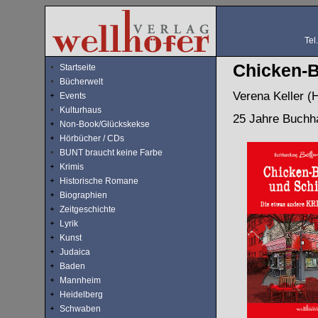
Tel
Chicken-
Startseite
Bücherwelt
Verena Keller (H
Events
Kulturhaus
25 Jahre Buchha
Non-Book/Glückskekse
Hörbücher / CDs
BUNT braucht keine Farbe
Krimis
Historische Romane
Biographien
Zeitgeschichte
Lyrik
Kunst
Judaica
Baden
Mannheim
Heidelberg
Schwaben