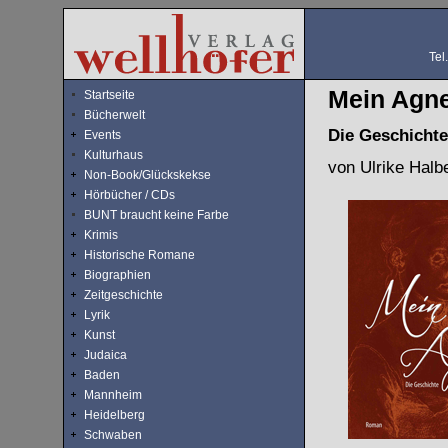
Tel
Mein Agn
Startseite
Bücherwelt
Die Geschichte
Events
Kulturhaus
von Ulrike Halb
Non-Book/Glückskekse
Hörbücher / CDs
BUNT braucht keine Farbe
Krimis
Historische Romane
Biographien
Zeitgeschichte
Lyrik
Kunst
Judaica
Baden
Mannheim
Heidelberg
Schwaben