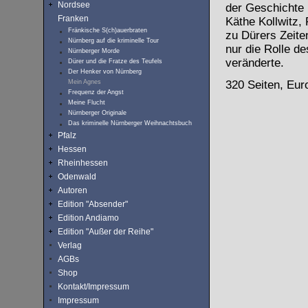
Nordsee
der Geschichte 
Franken
Käthe Kollwitz,
Fränkische S(ch)auerbraten
zu Dürers Zeite
Nürnberg auf die kriminelle Tour
nur die Rolle d
Nürnberger Morde
veränderte.
Dürer und die Fratze des Teufels
Der Henker von Nürnberg
Mein Agnes
320 Seiten, Eur
Frequenz der Angst
Meine Flucht
Nürnberger Originale
Das kriminelle Nürnberger Weihnachtsbuch
Pfalz
Hessen
Rheinhessen
Odenwald
Autoren
Edition "Absender"
Edition Andiamo
Edition "Außer der Reihe"
Verlag
AGBs
Shop
Kontakt/Impressum
Impressum