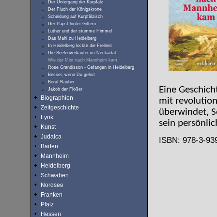
Der Untergang der Kurpfalz
Der Fluch der Königskrone
Scheidung auf Kurpfälzisch
Der Papst hinter Gittern
Luther und der stumme Himmel
Das Mahl zu Heidelberg
In Heidelberg lockte die Freiheit
Die Seelenverkäufer im Neckartal
Wie der Mist nach Mannheim kam
Rose Grandisson - Gefangen in Heidelberg
Besser, wenn Du gehst
Beruf Räuber
Eine Geschich
Jakob der Flößer
Biographien
mit revolution
Zeitgeschichte
überwindet, S
Lyrik
sein persönlic
Kunst
Judaica
ISBN: 978-3-939
Baden
Mannheim
Heidelberg
Schwaben
Nordsee
Franken
Pfalz
Hessen