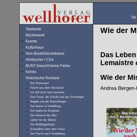
Tel
Wie der M
Startseite
Bücherwelt
Events
Kulturhaus
Das Leben 
Non-Book/Glückskekse
Hörbücher / CDs
Lemaistre
BUNT braucht keine Farbe
Krimis
Wie der M
Historische Romane
Der Protestant
Andrea Bergen
Flucht aus dem Neckartal
Ich will nicht nach Amerika
Das Feuer, die Schuld und das Schweigen
Magda und die Rattenfänger
Die Kaiser in Heidelberg
Der badische Emigrant
Der General des Bey
Lieber tot als Sklave
Die Walfängerbraut
Schwalben über dem Fluss
Die Flucht nach Heidelberg