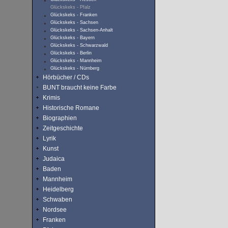
Glückskeks - Pfalz
Glückskeks - Franken
Glückskeks - Sachsen
Glückskeks - Sachsen-Anhalt
Glückskeks - Bayern
Glückskeks - Schwarzwald
Glückskeks - Berlin
Glückskeks - Mannheim
Glückskeks - Nürnberg
Hörbücher / CDs
BUNT braucht keine Farbe
Krimis
Historische Romane
Biographien
Zeitgeschichte
Lyrik
Kunst
Judaica
Baden
Mannheim
Heidelberg
Schwaben
Nordsee
Franken