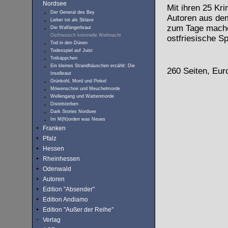
Nordsee
Mit ihren 25 Kr
Der General des Bey
Autoren aus de
Lieber tot als Sklave
zum Tage machen
Die Walfängerbraut
Ostfriesisch kriminelle Weihnacht
ostfriesische S
Tod in den Dünen
Todesspiel auf Juist
Totkäppchen
Ein kleines Strandhäuschen erzählt: Die
260 Seiten, Eur
Inselbraut
Grünkohl, Mord und Pinkel
Möwenschrei und Meuchelmorde
Wellengang und Wattenmorde
Distelsterben
Dark Stories Nordsee
Im M(N)orden was Neues
Franken
Pfalz
Hessen
Rheinhessen
Odenwald
Autoren
Edition "Absender"
Edition Andiamo
Edition "Außer der Reihe"
Verlag