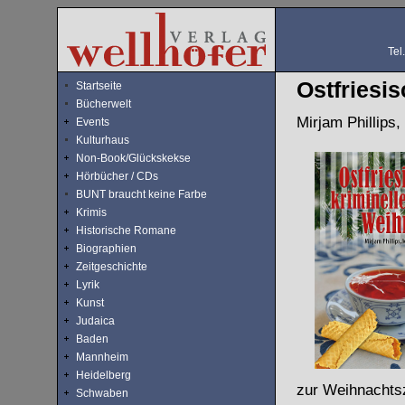
Tel
Ostfriesi
Startseite
Bücherwelt
Mirjam Phillips,
Events
Kulturhaus
Non-Book/Glückskekse
Hörbücher / CDs
BUNT braucht keine Farbe
Krimis
Historische Romane
Biographien
Zeitgeschichte
Lyrik
Kunst
Judaica
Baden
Mannheim
Heidelberg
zur Weihnachtsz
Schwaben