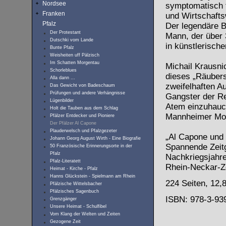
Nordsee
symptomatisch f
Franken
und Wirtschaft
Pfalz
Der legendäre B
Der Protestant
Mann, der über 
Dutschki vom Lande
in künstlerische
Bunte Pfalz
Weisheiten uff Pälzisch
Im Schatten Morgentau
Michail Krausnic
Schorleblues
dieses „Räubers
Alla dann ...
zweifelhaften A
Das Gewicht von Badeschaum
Prüfungen und andere Verhängnisse
Gangster der Re
Lügenbilder
Atem einzuhauc
Holt die Tauben aus dem Schlag
Mannheimer Mo
Pfälzer Entdecker und Pioniere
Der Pfälzer Al Capone
Plauderwelsch und Pfalzgezeter
„Al Capone und 
Johann Georg August Wirth - Eine Biografie
Spannende Zeitg
50 Französische Erinnerungsorte in der
Pfalz
Nachkriegsjahre
Pfalz-Literatett
Rhein-Neckar-Z
Heimat - Kirche - Pfalz
Hanns Glückstein - Spielmann am Rhein
224 Seiten, 12,
Pfälzische Wittelsbacher
Pfälzisches Sagenbuch
ISBN: 978-3-93
Grenzgänger
Unsere Heimat - Schulfibel
Vom Klang der Welten und Zeiten
Gezogene Zeit