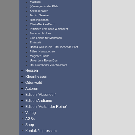
Maimont
(V)erzogen in der Pfalz
Kriegsschäden
Tod im Seminar
Rieslingleichen
Rhein-Neckar-Mord
Pfälzisch kriminelle Weihnacht
Blutworschtblues
Eine Leiche für Mohrbach
Erntezeit
Hanns Glückstein - Der lachende Poet
Pälzer Hausapothek
Magister Fuchs
Unter dem Roten Dom
Der Drumbeder vun Wallstadt
Hessen
Rheinhessen
Odenwald
Autoren
Edition "Absender"
Edition Andiamo
Edition "Außer der Reihe"
Verlag
AGBs
Shop
Kontakt/Impressum