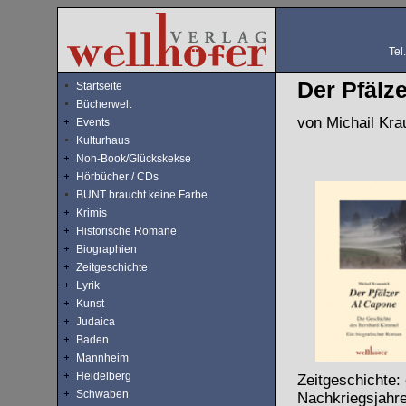
Tel
Der Pfälz
Startseite
Bücherwelt
von Michail Kra
Events
Kulturhaus
Non-Book/Glückskekse
Hörbücher / CDs
BUNT braucht keine Farbe
Krimis
Historische Romane
Biographien
Zeitgeschichte
Lyrik
Kunst
Judaica
Baden
Mannheim
Heidelberg
Zeitgeschichte:
Schwaben
Nachkriegsjahr