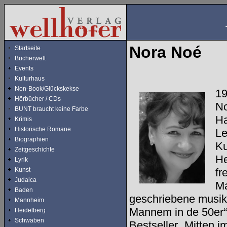
Nora Noé
Startseite
Bücherwelt
Events
Kulturhaus
Non-Book/Glückskekse
19
Hörbücher / CDs
No
BUNT braucht keine Farbe
Ha
Krimis
Historische Romane
Le
Biographien
Ku
Zeitgeschichte
He
Lyrik
Kunst
fr
Judaica
Ma
Baden
geschriebene musika
Mannheim
Mannem in de 50er“
Heidelberg
Schwaben
Bestseller „Mitten 