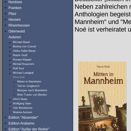
Nordsee
Neben zahlreichen m
Franken
Anthologien begeist
Pfalz
Hessen
Mannheim" und "Mei
Rheinhessen
Noé ist verheiratet
Odenwald
Autoren
Michael Bauer
Bettina von Cossel
Ulrike Halbe-Bauer
Martin Graff
Renate Klöppel
Michail Krausnick
Ralf Kurz
Michael Landgraf
Nora Noé
Mitten in Mannheim
Tod im Jungbusch
Blutspur nach Mannheim
Mein Traum von Mexiko
Ulrich Maier
Wolfgang Vater
Udo Weinbörner
Weitere Autoren
Edition "Absender"
Edition Andiamo
Edition "Außer der Reihe"