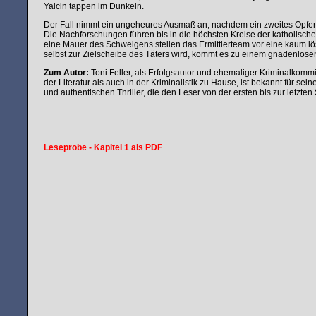
Yalcin tappen im Dunkeln.
Der Fall nimmt ein ungeheures Ausmaß an, nachdem ein zweites Opfer 
Die Nachforschungen führen bis in die höchsten Kreise der katholische
eine Mauer des Schweigens stellen das Ermittlerteam vor eine kaum l
selbst zur Zielscheibe des Täters wird, kommt es zu einem gnadenlo
Zum Autor:
Toni Feller, als Erfolgsautor und ehemaliger Kriminalkomm
der Literatur als auch in der Kriminalistik zu Hause, ist bekannt für se
und authentischen Thriller, die den Leser von der ersten bis zur letzten 
Leseprobe - Kapitel 1 als PDF