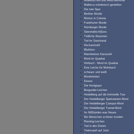
Möwenschrei und Meuchelmorde
Mallorca mörderisch genießen
Die tote Spur
Berliner Morde
Mortus in Colonia
Frankfurter Morde
Nürnberger Morde
Saisonabsch(l)uss
Tödliche Illusionen
Tod im Suezkanal
Neckarstrahl
Bluthitze
Mannheimer Karussell
Mord im Quadrat
Hörbuch - Mord im Quadrat
Eine Leiche für Mohrbach
schwarz und weiß
Mordsherbst
Eiswut
Die Honigspur
Burgunder-Leichen
Heidelberg auf die kriminelle Tour
Der Heidelberger Spekulanten-Mord
Der Heidelberger Campus-Mord
Der Heidelberger Tunnel-Mord
Im M(N)orden was Neues
Wo Menschen schöner morden
Riesling-Leichen
Tod in den Dünen
Todesspiel auf Juist