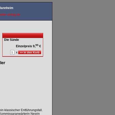
 Mannheim
efer-verlag.de
Die Sünde
95
Einzelpreis 9,
€
x
ller
in klassischer Entführungsfall.
 Kommissaranwärterin Nesrin