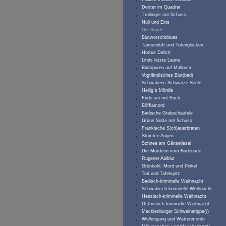
Dexter im Quadrat
Trollinger mit Schuss
Null und Eins
Die Sünde
Blutworschtblues
Tannenduft und Totenglocken
Hortus Delicti
Linds letzte Laune
Blutspuren auf Mallorca
Vogtländisches Blut(bad)
Schwabens Schwarze Seele
Heilig`s Mördle
Fride sei mit Euch
Böfflamord
Badische Grabschäufele
Grüne Soße mit Schuss
Fränkische S(ch)auerbraten
Stumme Augen
Schnee am Gänseliesel
Die Mörderin vom Bodensee
Rügener Aalblut
Grünkohl, Mord und Pinkel
Tod und Tafelspitz
Badisch-kriminelle Weihnacht
Schwäbisch-kriminelle Weihnacht
Hessisch-kriminelle Weihnacht
Ostfriesich-kriminelle Weihnacht
Mecklenburger Schweinerippe(r)
Wellengang und Wattenmorde