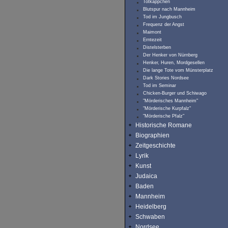
Totkäppchen
Blutspur nach Mannheim
Tod im Jungbusch
Frequenz der Angst
Maimont
Erntezeit
Distelsterben
Der Henker von Nürnberg
Henker, Huren, Mordgesellen
Die lange Tote vom Münsterplatz
Dark Stories Nordsee
Tod im Seminar
Chicken-Burger und Schiwago
"Mörderisches Mannheim"
"Mörderische Kurpfalz"
"Mörderische Pfalz"
Historische Romane
Biographien
Zeitgeschichte
Lyrik
Kunst
Judaica
Baden
Mannheim
Heidelberg
Schwaben
Nordsee