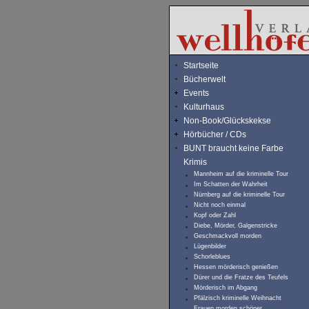
Startseite
Bücherwelt
Events
Kulturhaus
Non-Book/Glückskekse
Hörbücher / CDs
BUNT braucht keine Farbe
Krimis
Mannheim auf die kriminelle Tour
Im Schatten der Wahrheit
Nürnberg auf die kriminelle Tour
Nicht noch einmal
Kopf oder Zahl
Diebe, Mörder, Galgenstricke
Geschmackvoll morden
Lügenbilder
Schorleblues
Hessen mörderisch genießen
Dürer und die Fratze des Teufels
Mörderisch im Abgang
Pfälzisch kriminelle Weihnacht
Frauen morden schöner