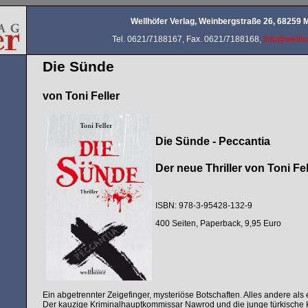
Wellhöfer Verlag, Weinbergstraße 26, 68259
Tel. 0621/7188167, Fax. 0621/7188168,
info@wellho
Die Sünde
von Toni Feller
Die Sünde - Peccantia
Der neue Thriller von Toni Fe
ISBN: 978-3-95428-132-9
400 Seiten, Paperback, 9,95 Euro
Ein abgetrennter Zeigefinger, mysteriöse Botschaften. Alles andere als e
Der kauzige Kriminalhauptkommissar Nawrod und die junge türkische