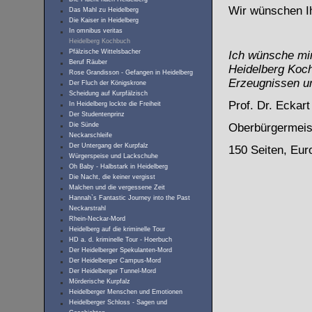
Wir wünschen I
Das Mahl zu Heidelberg
Die Kaiser in Heidelberg
In omnibus veritas
Heidelberg Kochbuch
Pfälzische Wittelsbacher
Ich wünsche mir
Beruf Räuber
Heidelberg Kochb
Rose Grandisson - Gefangen in Heidelberg
Erzeugnissen un
Der Fluch der Königskrone
Scheidung auf Kurpfälzisch
Prof. Dr. Eckar
In Heidelberg lockte die Freiheit
Der Studentenprinz
Die Sünde
Oberbürgermeist
Neckarschleife
Der Untergang der Kurpfalz
150 Seiten, Eur
Würgerspeise und Lackschuhe
Oh Baby - Halbstark in Heidelberg
Die Nacht, die keiner vergisst
Malchen und die vergessene Zeit
Hannah`s Fantastic Journey into the Past
Neckarstrahl
Rhein-Neckar-Mord
Heidelberg auf die kriminelle Tour
HD a. d. kriminelle Tour - Hoerbuch
Der Heidelberger Spekulanten-Mord
Der Heidelberger Campus-Mord
Der Heidelberger Tunnel-Mord
Mörderische Kurpfalz
Heidelberger Menschen und Emotionen
Heidelberger Schloss - Sagen und