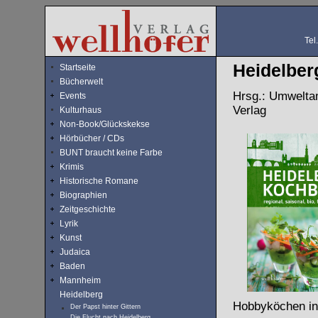
Tel
Heidelbe
Startseite
Bücherwelt
Hrsg.: Umweltam
Events
Verlag
Kulturhaus
Non-Book/Glückskekse
Hörbücher / CDs
BUNT braucht keine Farbe
Krimis
Historische Romane
Biographien
Zeitgeschichte
Lyrik
Kunst
Judaica
Baden
Mannheim
Heidelberg
Hobbyköchen ins
Der Papst hinter Gittern
Die Flucht nach Heidelberg