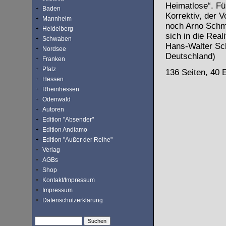
Heimatlose“. Fü
Baden
Korrektiv, der V
Mannheim
noch Arno Schmid
Heidelberg
sich in die Real
Schwaben
Hans-Walter Sc
Nordsee
Deutschland)
Franken
Pfalz
136 Seiten, 40 
Hessen
Rheinhessen
Odenwald
Autoren
Edition "Absender"
Edition Andiamo
Edition "Außer der Reihe"
Verlag
AGBs
Shop
Kontakt/Impressum
Impressum
Datenschutzerklärung