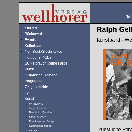
Tel
Ralph Gel
Startseite
Bücherwelt
Kunstband - We
Events
Kulturhaus
Non-Book/Glückskekse
Hörbücher / CDs
BUNT braucht keine Farbe
Krimis
Historische Romane
Biographien
Zeitgeschichte
Lyrik
Kunst
W. Stallwitz
Ralph Gelbert
Poesie im Quadrat
Stadt-Zeichen
Das Auge der Zunge
Künstlernachlässe
„künstliche Par
Judaica