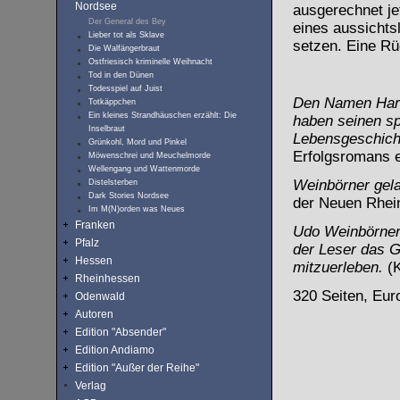
Nordsee
ausgerechnet je
Der General des Bey
eines aussichts
Lieber tot als Sklave
setzen.
Eine Rü
Die Walfängerbraut
Ostfriesisch kriminelle Weihnacht
Tod in den Dünen
Todesspiel auf Juist
Den Namen Hark 
Totkäppchen
Ein kleines Strandhäuschen erzählt: Die
haben seinen sp
Inselbraut
Lebensgeschich
Grünkohl, Mord und Pinkel
Erfolgsromans en
Möwenschrei und Meuchelmorde
Wellengang und Wattenmorde
Weinbörner gel
Distelsterben
Dark Stories Nordsee
der Neuen Rhein
Im M(N)orden was Neues
Franken
Udo Weinbörner
Pfalz
der Leser das G
Hessen
mitzuerleben.
(
Rheinhessen
320 Seiten, Eur
Odenwald
Autoren
Edition "Absender"
Edition Andiamo
Edition "Außer der Reihe"
Verlag