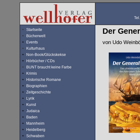
Tel
Der Gener
Startseite
Bücherwelt
von Udo Weinbö
Events
Kulturhaus
Non-Book/Glückskekse
Hörbücher / CDs
BUNT braucht keine Farbe
Krimis
Historische Romane
Biographien
Zeitgeschichte
Lyrik
Kunst
Judaica
Baden
Mannheim
Heidelberg
Schwaben