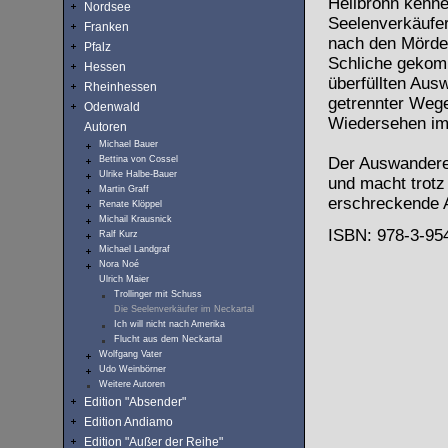
Heilbronn kenne
Nordsee
Seelenverkäufe
Franken
nach den Mörder
Pfalz
Schliche gekomm
Hessen
überfüllten Aus
Rheinhessen
getrennter Wege
Odenwald
Wiedersehen im
Autoren
Michael Bauer
Bettina von Cossel
Der Auswanderer
Ulrike Halbe-Bauer
und macht trotz
Martin Graff
erschreckende 
Renate Klöppel
Michail Krausnick
ISBN: 978-3-954
Ralf Kurz
Michael Landgraf
Nora Noé
Ulrich Maier
Trollinger mit Schuss
Die Seelenverkäufer im Neckartal
Ich will nicht nach Amerika
Flucht aus dem Neckartal
Wolfgang Vater
Udo Weinbörner
Weitere Autoren
Edition "Absender"
Edition Andiamo
Edition "Außer der Reihe"