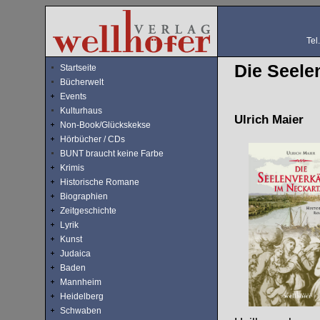
Tel
Die Seele
Startseite
Bücherwelt
Events
Kulturhaus
Ulrich Maier
Non-Book/Glückskekse
Hörbücher / CDs
BUNT braucht keine Farbe
Krimis
Historische Romane
Biographien
Zeitgeschichte
Lyrik
Kunst
Judaica
Baden
Mannheim
Heidelberg
Schwaben