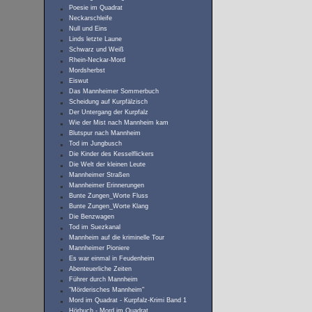
Poesie im Quadrat
Neckarschleife
Null und Eins
Linds letzte Laune
Schwarz und Weiß
Rhein-Neckar-Mord
Mordsherbst
Eiswut
Das Mannheimer Sommerbuch
Scheidung auf Kurpfälzisch
Der Untergang der Kurpfalz
Wie der Mist nach Mannheim kam
Blutspur nach Mannheim
Tod im Jungbusch
Die Kinder des Kesselflickers
Die Welt der kleinen Leute
Mannheimer Straßen
Mannheimer Erinnerungen
Bunte Zungen_Worte Fluss
Bunte Zungen_Worte Klang
Die Benzwagen
Tod im Suezkanal
Mannheim auf die kriminelle Tour
Mannheimer Pioniere
Es war einmal in Feudenheim
Abenteuerliche Zeiten
Führer durch Mannheim
"Mörderisches Mannheim"
Mord im Quadrat - Kurpfalz-Krimi Band 1
Hörbuch - Mord im Quadrat