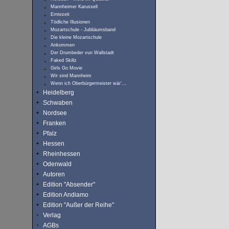
Mannheimer Karussell
Erntezeit
Tödliche Illusionen
Mozartschule - Jubliäumsband
Die kleine Mozartschule
Ankommen
Der Drumbeder vun Wallstadt
Faked Skillz
Girls Go Movie
Wir sind Mannheim
Wenn ich Oberbürgermeister wär’…
Heidelberg
Schwaben
Nordsee
Franken
Pfalz
Hessen
Rheinhessen
Odenwald
Autoren
Edition "Absender"
Edition Andiamo
Edition "Außer der Reihe"
Verlag
AGBs