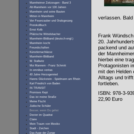
Mannheimer Zeitzeugen - Band 3
Alt-Mannheim vor 100 Jahren
Mannheim und seine Bauten
Mitten in Mannheim
verlassen. Bald 
Von Feuerzauber und Gralsgesang
Protokollbuch
Ernst Kolb
Pfälzische Wittelsbacher
Frank Wündsch g
Mannheim-Bildband (deutsch-engl.)
20. Jahrhundert
Mannheim kocht
packend und aut
Freundschaften
Künstlernachlässe
der Mannheimer 
Mannheim-Bildband
hierbei eine tr
W. Stallwitz
Protagonisten i
Moi Mannem - Franz Schmitt
In omnibus veritas
mit den Helden
40 Jahre Herzogenried
Alltags und trif
Hanns Glückstein - Spielmann am Rhein
fortleben.
Karl Friedrich von Baden
IN TRANSIT
ISBN: 978-3-939
Promises Kept
Das ist meine Straße
22,90 Euro
Meine Flucht
Jüdische Schüler
Besser, wenn Du gehst
Dexter im Quadrat
Claire
Mein Traum von Mexiko
Stadt - Zeichen
Das Auge der Zunge