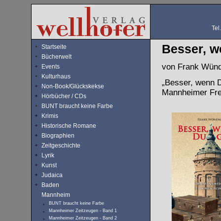
Tel
Besser, w
Startseite
Bücherwelt
von Frank Wün
Events
Kulturhaus
„Besser, wenn D
Non-Book/Glückskekse
Mannheimer Fre
Hörbücher / CDs
BUNT braucht keine Farbe
Krimis
Historische Romane
Biographien
Zeitgeschichte
Lyrik
Kunst
Judaica
Baden
Mannheim
BUNT braucht keine Farbe
Mannheimer Zeitzeugen - Band 1
Mannheimer Zeitzeugen - Band 2