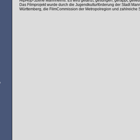
HipHop-Szene Mannheims. Es wird getanzt, gesungen, gerappt, gelieb
Das Filmprojekt wurde durch die Jugendkulturförderung der Stadt Man
Württemberg, die FilmCommission der Metropolregion und zahlreiche 
n