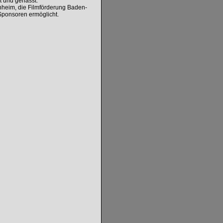
t und gehasst.
nheim, die Filmförderung Baden-
Sponsoren ermöglicht.