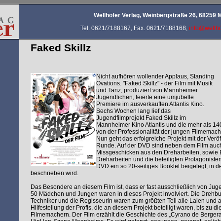
Wellhöfer Verlag, Weinbergstraße 26, 68259
Tel. 0621/7188167, Fax. 0621/7188168,
info@wellho
Faked Skillz
Nicht aufhören wollender Applaus, Standing
Ovations. "Faked Skillz" - der Film mit Musik
und Tanz, produziert von Mannheimer
Jugendlichen, feierte eine umjubelte
Premiere im ausverkauften Atlantis Kino.
Sechs Wochen lang lief das
Jugendfilmprojekt Faked Skillz im
Mannheimer Kino Atlantis und die mehr als 14
von der Professionalität der jungen Filmemach
Nun geht das erfolgreiche Projekt mit der Verö
Runde. Auf der DVD sind neben dem Film auch
Missgeschicken aus den Dreharbeiten, sowie B
Dreharbeiten und die beteiligten Protagonisten
DVD ein so 20-seitiges Booklet beigelegt, in 
beschrieben wird.
Das Besondere an diesem Film ist, dass er fast ausschließlich von Ju
50 Mädchen und Jungen waren in dieses Projekt involviert. Die Drehbu
Techniker und die Regisseurin waren zum größten Teil alle Laien und a
Hilfestellung der Profis, die an diesem Projekt beteiligt waren, bis zu
Filmemachern. Der Film erzählt die Geschichte des „Cyrano de Bergerac