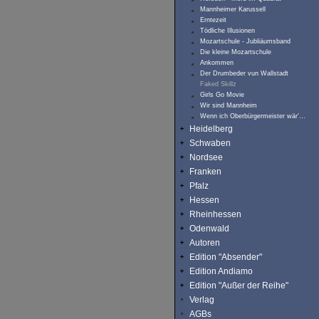
Mannheimer Karussell
Erntezeit
Tödliche Illusionen
Mozartschule - Jubliäumsband
Die kleine Mozartschule
Ankommen
Der Drumbeder vun Wallstadt
Faked Skillz
Girls Go Movie
Wir sind Mannheim
Wenn ich Oberbürgermeister wär’…
Heidelberg
Schwaben
Nordsee
Franken
Pfalz
Hessen
Rheinhessen
Odenwald
Autoren
Edition "Absender"
Edition Andiamo
Edition "Außer der Reihe"
Verlag
AGBs