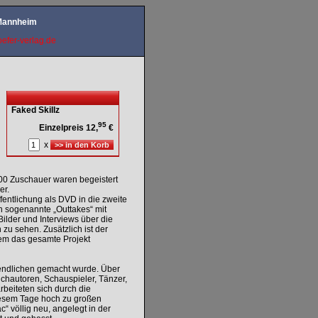
 Mannheim
efer-verlag.de
Faked Skillz
95
Einzelpreis 12,
€
x
00 Zuschauer waren begeistert
er.
ffentlichung als DVD in die zweite
 sogenannte „Outtakes“ mit
ilder und Interviews über die
 zu sehen. Zusätzlich ist der
dem das gesamte Projekt
gendlichen gemacht wurde. Über
chautoren, Schauspieler, Tänzer,
rbeiteten sich durch die
 diesem Tage hoch zu großen
“ völlig neu, angelegt in der