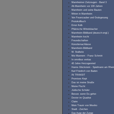
Mannheimer Zeitzeugen - Band 3
Alt-Mannheim vor 100 Jahren
Mannheim und seine Bauten
Mitten in Mannheim
Von Feuerzauber und Gralsgesang
Protokollbuch
Ernst Kolb
Pfälzische Wittelsbacher
Mannheim-Bildband (deutsch-engl.)
Mannheim kocht
Freundschaften
Künstlernachlässe
Mannheim-Bildband
W. Stallwitz
Moi Mannem - Franz Schmitt
In omnibus veritas
40 Jahre Herzogenried
Hanns Glückstein - Spielmann am Rhei
Karl Friedrich von Baden
IN TRANSIT
Promises Kept
Das ist meine Straße
Meine Flucht
Jüdische Schüler
Besser, wenn Du gehst
Dexter im Quadrat
Claire
Mein Traum von Mexiko
Stadt - Zeichen
Das Auge der Zunge