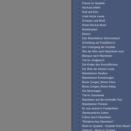
Poesie im Quadrat
Neckarschleife
Null und Eins
Linds letzte Laune
Schwarz und Weiß
Rhein-Neckar-Mord
Mordsherbst
Eiswut
Das Mannheimer Sommerbuch
Scheidung auf Kurpfälzisch
Der Untergang der Kurpfalz
Wie der Mist nach Mannheim kam
Blutspur nach Mannheim
Tod im Jungbusch
Die Kinder des Kesselflickers
Die Welt der kleinen Leute
Mannheimer Straßen
Mannheimer Erinnerungen
Bunte Zungen_Worte Fluss
Bunte Zungen_Worte Klang
Die Benzwagen
Tod im Suezkanal
Mannheim auf die kriminelle Tour
Mannheimer Pioniere
Es war einmal in Feudenheim
Abenteuerliche Zeiten
Führer durch Mannheim
"Mörderisches Mannheim"
Mord im Quadrat - Kurpfalz-Krimi Band 
Hörbuch - Mord im Quadrat