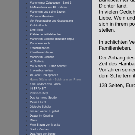
Mannheimer Zeitzeugen - Band 3
Dichter fand.
Alt-Mannheim vor 100 Jahren
In vielen Gedich
Mannheim und seine Bauten
Mitten in Mannheim
Liebe, Wein und
Von Feuerzauber und Gralsgesang
sich in ihrem p
Protokollbuch
stellen.
Ernst Kolb
Pfälzische Wittelsbacher
Mannheim-Bildband (deutsch-engl.)
In schlichten Ve
Mannheim kocht
Familienleben.
Freundschaften
Künstlernachlässe
Der Anhang des 
Mannheim-Bildband
W. Stallwitz
Zeit des Hambac
Moi Mannem - Franz Schmitt
Vorfahren seiner
In omnibus veritas
dem Scheitern i
40 Jahre Herzogenried
Hanns Glückstein - Spielmann am Rhein
Karl Friedrich von Baden
128 Seiten, Eur
IN TRANSIT
Promises Kept
Das ist meine Straße
Meine Flucht
Jüdische Schüler
Besser, wenn Du gehst
Dexter im Quadrat
Claire
Mein Traum von Mexiko
Stadt - Zeichen
Das Auge der Zunge