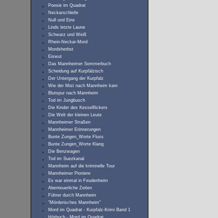
Poesie im Quadrat
Neckarschleife
Null und Eins
Linds letzte Laune
Schwarz und Weiß
Rhein-Neckar-Mord
Mordsherbst
Eiswut
Das Mannheimer Sommerbuch
Scheidung auf Kurpfälzisch
Der Untergang der Kurpfalz
Wie der Mist nach Mannheim kam
Blutspur nach Mannheim
Tod im Jungbusch
Die Kinder des Kesselflickers
Die Welt der kleinen Leute
Mannheimer Straßen
Mannheimer Erinnerungen
Bunte Zungen_Worte Fluss
Bunte Zungen_Worte Klang
Die Benzwagen
Tod im Suezkanal
Mannheim auf die kriminelle Tour
Mannheimer Pioniere
Es war einmal in Feudenheim
Abenteuerliche Zeiten
Führer durch Mannheim
"Mörderisches Mannheim"
Mord im Quadrat - Kurpfalz-Krimi Band 1
Hörbuch - Mord im Quadrat