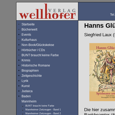
Tel
Hanns Glü
Startseite
Bücherwelt
Siegfried Laux (
Events
Kulturhaus
Non-Book/Glückskekse
Hörbücher / CDs
BUNT braucht keine Farbe
Krimis
Historische Romane
Biographien
Zeitgeschichte
Lyrik
Kunst
Judaica
Baden
Mannheim
BUNT braucht keine Farbe
Die hier zusamm
Mannheimer Zeitzeugen - Band 1
Mannheimer Zeitzeugen - Band 2
Bankbeamter übe