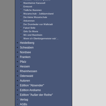
Mannheimer Karussell
Erntezeit
Tödliche Illusionen
Mozartschule - Jubliäumsband
Die kleine Mozartschule
Ankommen
Der Drumbeder vun Wallstadt
Faked Skillz
Girls Go Movie
Wir sind Mannheim
Wenn ich Oberbürgermeister wär’…
Heidelberg
Schwaben
Nordsee
Franken
Pfalz
Hessen
Rheinhessen
Odenwald
Autoren
Edition "Absender"
Edition Andiamo
Edition "Außer der Reihe"
Verlag
AGBs