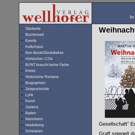
Tel
Weihnacht
Startseite
Bücherwelt
Events
Kulturhaus
Non-Book/Glückskekse
Hörbücher / CDs
BUNT braucht keine Farbe
Krimis
Historische Romane
Biographien
Zeitgeschichte
Lyrik
Kunst
Judaica
Baden
Mannheim
Gesellschaft” E
Heidelberg
Schwaben
Graff spiegelt d