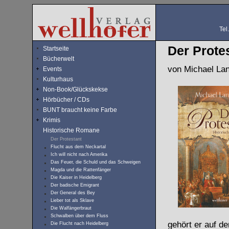
Tel
Der Prote
Startseite
Bücherwelt
von Michael Lan
Events
Kulturhaus
Non-Book/Glückskekse
Hörbücher / CDs
BUNT braucht keine Farbe
Krimis
Historische Romane
Der Protestant
Flucht aus dem Neckartal
Ich will nicht nach Amerika
Das Feuer, die Schuld und das Schweigen
Magda und die Rattenfänger
Die Kaiser in Heidelberg
Der badische Emigrant
Der General des Bey
Lieber tot als Sklave
Die Walfängerbraut
Schwalben über dem Fluss
gehört er auf 
Die Flucht nach Heidelberg