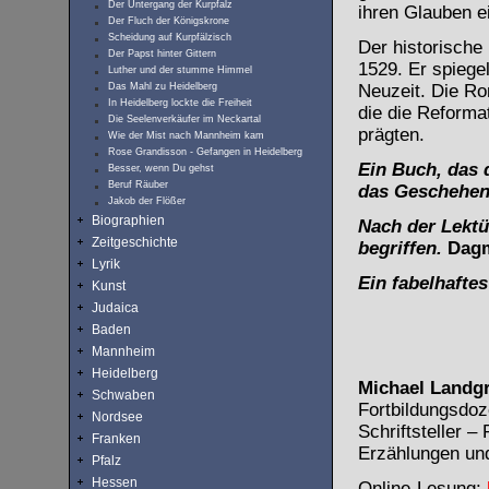
Der Untergang der Kurpfalz
ihren Glauben e
Der Fluch der Königskrone
Scheidung auf Kurpfälzisch
Der historische
Der Papst hinter Gittern
1529. Er spiege
Luther und der stumme Himmel
Das Mahl zu Heidelberg
Neuzeit. Die Ro
In Heidelberg lockte die Freiheit
die die Reforma
Die Seelenverkäufer im Neckartal
prägten.
Wie der Mist nach Mannheim kam
Rose Grandisson - Gefangen in Heidelberg
Ein Buch, das 
Besser, wenn Du gehst
Beruf Räuber
das
Geschehen
Jakob der Flößer
Biographien
Nach der Lekt
Zeitgeschichte
begriffen.
Dagm
Lyrik
Ein fabelhafte
Kunst
Judaica
Baden
Mannheim
Heidelberg
Michael Landgr
Schwaben
Fortbildungsdoz
Nordsee
Schriftsteller 
Franken
Erzählungen un
Pfalz
Hessen
Online-Lesung: