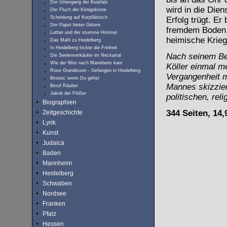
Der Untergang der Kurpfalz
wird in die Die
Der Fluch der Königskrone
Scheidung auf Kurpfälzisch
Erfolg trügt. Er
Der Papst hinter Gittern
fremdem Boden, 
Luther und der stumme Himmel
heimische Krieg
Das Mahl zu Heidelberg
In Heidelberg lockte die Freiheit
Nach seinem Bes
Die Seelenverkäufer im Neckartal
Wie der Mist nach Mannheim kam
Köller einmal me
Rose Grandisson - Gefangen in Heidelberg
Vergangenheit 
Besser, wenn Du gehst
Mannes skizzier
Beruf Räuber
Jakob der Flößer
politischen, rel
Biographien
344 Seiten, 14,
Zeitgeschichte
Lyrik
Kunst
Judaica
Baden
Mannheim
Heidelberg
Schwaben
Nordsee
Franken
Pfalz
Hessen