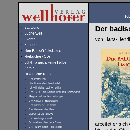
Tel
Der badis
Startseite
Bücherwelt
von Hans-Henrik
Events
Kulturhaus
Non-Book/Glückskekse
Hörbücher / CDs
BUNT braucht keine Farbe
Krimis
Historische Romane
Der Protestant
Flucht aus dem Neckartal
Ich will nicht nach Amerika
Das Feuer, die Schuld und das Schweigen
Magda und die Rattenfänger
Die Kaiser in Heidelberg
Der badische Emigrant
Der General des Bey
Lieber tot als Sklave
Die Walfängerbraut
Schwalben über dem Fluss
arbeitet er sic
Die Flucht nach Heidelberg
bis an das Ohr 