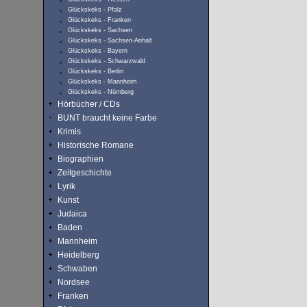
Glückskeks - Pfalz
Glückskeks - Franken
Glückskeks - Sachsen
Glückskeks - Sachsen-Anhalt
Glückskeks - Bayern
Glückskeks - Schwarzwald
Glückskeks - Berlin
Glückskeks - Mannheim
Glückskeks - Nürnberg
Hörbücher / CDs
BUNT braucht keine Farbe
Krimis
Historische Romane
Biographien
Zeitgeschichte
Lyrik
Kunst
Judaica
Baden
Mannheim
Heidelberg
Schwaben
Nordsee
Franken