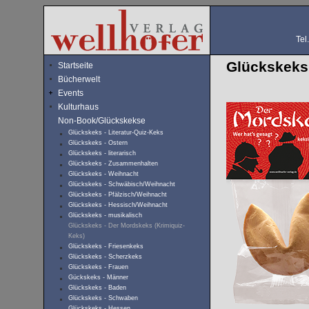
Tel
Glückskeks 
Startseite
Bücherwelt
Events
Kulturhaus
Non-Book/Glückskekse
Glückskeks - Literatur-Quiz-Keks
Glückskeks - Ostern
Glückskeks - literarisch
Glückskeks - Zusammenhalten
Glückskeks - Weihnacht
Glückskeks - Schwäbisch/Weihnacht
Glückskeks - Pfälzisch/Weihnacht
Glückskeks - Hessisch/Weihnacht
Glückskeks - musikalisch
Glückskeks - Der Mordskeks (Krimiquiz-
Keks)
Glückskeks - Friesenkeks
Glückskeks - Scherzkeks
Glückskeks - Frauen
Gückskeks - Männer
Glückskeks - Baden
Glückskeks - Schwaben
Glückskeks - Hessen