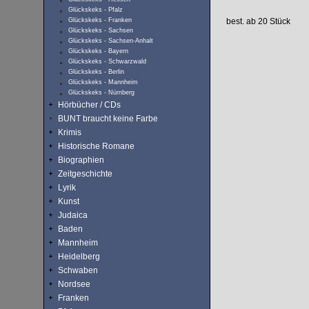
Glückskeks - Pfalz
Glückskeks - Franken
best. ab 20 Stück
Glückskeks - Sachsen
Glückskeks - Sachsen-Anhalt
Glückskeks - Bayern
Glückskeks - Schwarzwald
Glückskeks - Berlin
Glückskeks - Mannheim
Glückskeks - Nürnberg
Hörbücher / CDs
BUNT braucht keine Farbe
Krimis
Historische Romane
Biographien
Zeitgeschichte
Lyrik
Kunst
Judaica
Baden
Mannheim
Heidelberg
Schwaben
Nordsee
Franken