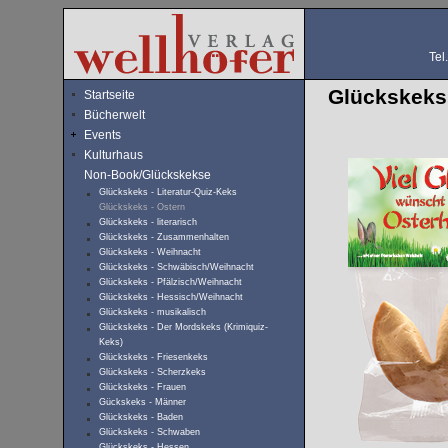
Tel
Glückskeks 
Startseite
Bücherwelt
Events
Kulturhaus
Non-Book/Glückskekse
Glückskeks - Literatur-Quiz-Keks
Glückskeks - Ostern
Glückskeks - literarisch
Glückskeks - Zusammenhalten
Glückskeks - Weihnacht
Glückskeks - Schwäbisch/Weihnacht
Glückskeks - Pfälzisch/Weihnacht
Glückskeks - Hessisch/Weihnacht
Glückskeks - musikalisch
Glückskeks - Der Mordskeks (Krimiquiz-
Keks)
Glückskeks - Friesenkeks
Glückskeks - Scherzkeks
Glückskeks - Frauen
Gückskeks - Männer
Glückskeks - Baden
Glückskeks - Schwaben
Glückskeks - Hessen