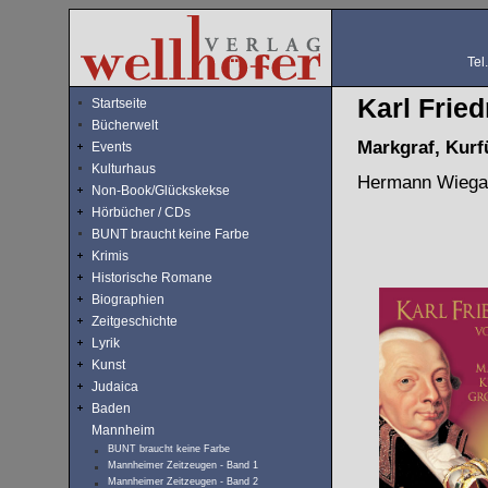
Tel
Karl Frie
Startseite
Bücherwelt
Markgraf, Kurf
Events
Kulturhaus
Hermann Wiegan
Non-Book/Glückskekse
Hörbücher / CDs
BUNT braucht keine Farbe
Krimis
Historische Romane
Biographien
Zeitgeschichte
Lyrik
Kunst
Judaica
Baden
Mannheim
BUNT braucht keine Farbe
Mannheimer Zeitzeugen - Band 1
Mannheimer Zeitzeugen - Band 2