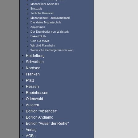
Mannheimer Karussell
Erntezeit
Tödliche Illusionen
Mozartschule - Jubliäumsband
Die kleine Mozartschule
Ankommen
Der Drumbeder vun Wallstadt
Faked Skillz
Girls Go Movie
Wir sind Mannheim
Wenn ich Oberbürgermeister wär’…
Heidelberg
Schwaben
Nordsee
Franken
Pfalz
Hessen
Rheinhessen
Odenwald
Autoren
Edition "Absender"
Edition Andiamo
Edition "Außer der Reihe"
Verlag
AGBs