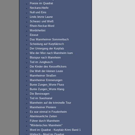
Poesie im Quadrat
Neckarschleife
Null und Eins
Linds letzte Laune
Schwarz und Weiß
Rhein-Neckar-Mord
Mordsherbst
Eiswut
Das Mannheimer Sommerbuch
Scheidung auf Kurpfälzisch
Der Untergang der Kurpfalz
Wie der Mist nach Mannheim kam
Blutspur nach Mannheim
Tod im Jungbusch
Die Kinder des Kesselflickers
Die Welt der kleinen Leute
Mannheimer Straßen
Mannheimer Erinnerungen
Bunte Zungen_Worte Fluss
Bunte Zungen_Worte Klang
Die Benzwagen
Tod im Suezkanal
Mannheim auf die kriminelle Tour
Mannheimer Pioniere
Es war einmal in Feudenheim
Abenteuerliche Zeiten
Führer durch Mannheim
"Mörderisches Mannheim"
Mord im Quadrat - Kurpfalz-Krimi Band 1
Hörbuch - Mord im Quadrat