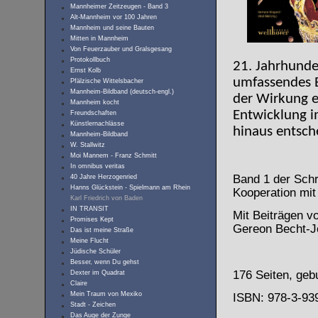
Mannheimer Zeitzeugen - Band 3
Alt-Mannheim vor 100 Jahren
Mannheim und seine Bauten
Mitten in Mannheim
Von Feuerzauber und Gralsgesang
Protokollbuch
21. Jahrhunder
Ernst Kolb
umfassendes B
Pfälzische Wittelsbacher
Mannheim-Bildband (deutsch-engl.)
der Wirkung e
Mannheim kocht
Entwicklung i
Freundschaften
Künstlernachlässe
hinaus entsch
Mannheim-Bildband
W. Stallwitz
Moi Mannem - Franz Schmitt
In omnibus veritas
Band 1 der Schr
40 Jahre Herzogenried
Hanns Glückstein - Spielmann am Rhein
Kooperation mit
Karl Friedrich von Baden
IN TRANSIT
Mit Beiträgen v
Promises Kept
Gereon Becht-J
Das ist meine Straße
Meine Flucht
Jüdische Schüler
Besser, wenn Du gehst
176 Seiten, ge
Dexter im Quadrat
Claire
Mein Traum von Mexiko
ISBN: 978-3-93
Stadt - Zeichen
Das Auge der Zunge