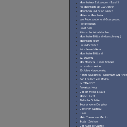
Mannheimer Zeitzeugen - Band 3
Alt-Mannheim vor 100 Jahren
Mannheim und seine Bauten
Mitten in Mannheim
Von Feuerzauber und Gralsgesang
Protokollbuch
Ernst Kolb
Pfälzische Wittelsbacher
Mannheim-Bildband (deutsch-engl.)
Mannheim kocht
Freundschaften
Künstlernachlässe
Mannheim-Bildband
W. Stallwitz
Moi Mannem - Franz Schmitt
In omnibus veritas
40 Jahre Herzogenried
Hanns Glückstein - Spielmann am Rhei
Karl Friedrich von Baden
IN TRANSIT
Promises Kept
Das ist meine Straße
Meine Flucht
Jüdische Schüler
Besser, wenn Du gehst
Dexter im Quadrat
Claire
Mein Traum von Mexiko
Stadt - Zeichen
Das Auge der Zunge