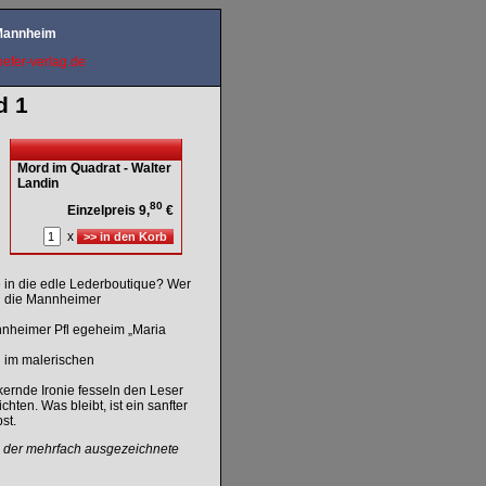
 Mannheim
efer-verlag.de
d 1
Mord im Quadrat - Walter
Landin
80
Einzelpreis 9,
€
x
e in die edle Lederboutique? Wer
en die Mannheimer
nnheimer Pfl egeheim „Maria
d im malerischen
rnde Ironie fesseln den Leser
en. Was bleibt, ist ein sanfter
st.
, der mehrfach ausgezeichnete