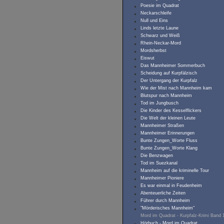
Poesie im Quadrat
Neckarschleife
Null und Eins
Linds letzte Laune
Schwarz und Weiß
Rhein-Neckar-Mord
Mordsherbst
Eiswut
Das Mannheimer Sommerbuch
Scheidung auf Kurpfälzisch
Der Untergang der Kurpfalz
Wie der Mist nach Mannheim kam
Blutspur nach Mannheim
Tod im Jungbusch
Die Kinder des Kesselflickers
Die Welt der kleinen Leute
Mannheimer Straßen
Mannheimer Erinnerungen
Bunte Zungen_Worte Fluss
Bunte Zungen_Worte Klang
Die Benzwagen
Tod im Suezkanal
Mannheim auf die kriminelle Tour
Mannheimer Pioniere
Es war einmal in Feudenheim
Abenteuerliche Zeiten
Führer durch Mannheim
"Mörderisches Mannheim"
Mord im Quadrat - Kurpfalz-Krimi Band 
Hörbuch - Mord im Quadrat