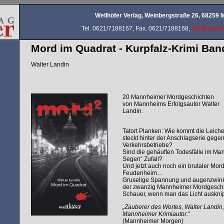
Wellhöfer Verlag, Weinbergstraße 26, 68259
Tel. 0621/7188167, Fax. 0621/7188168,
info@wellho
Mord im Quadrat - Kurpfalz-Krimi Ban
Walter Landin
20 Mannheimer Mordgeschichten
von Mannheims Erfolgsautor Walter
Landin.
Tatort Planken: Wie kommt die Leich
steckt hinter der Anschlagserie geg
Verkehrsbetriebe?
Sind die gehäuften Todesfälle im Ma
Segen“ Zufall?
Und jetzt auch noch ein brutaler Mor
Feudenheim…
Gruselige Spannung und augenzwinke
der zwanzig Mannheimer Mordgeschicht
Schauer, wenn man das Licht ausknip
„Zauberer des Wortes, Walter Landin
Mannheimer Krimiautor.“
(Mannheimer Morgen)