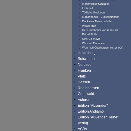
Mannheimer Karussell
Erntezeit
Tödliche Illusionen
Mozartschule - Jubliäumsband
Die kleine Mozartschule
Ankommen
Der Drumbeder vun Wallstadt
Faked Skillz
Girls Go Movie
Wir sind Mannheim
Wenn ich Oberbürgermeister wär’…
Heidelberg
Schwaben
Nordsee
Franken
Pfalz
Hessen
Rheinhessen
Odenwald
Autoren
Edition "Absender"
Edition Andiamo
Edition "Außer der Reihe"
Verlag
AGBs