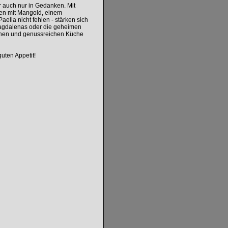
er auch nur in Gedanken. Mit
hen mit Mangold, einem
aella nicht fehlen - stärken sich
Magdalenas oder die geheimen
chen und genussreichen Küche
ten Appetit!