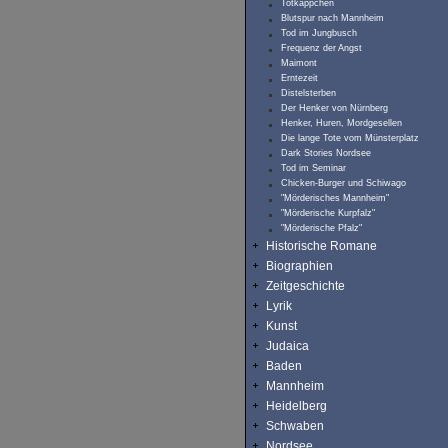
Totkäppchen
Blutspur nach Mannheim
Tod im Jungbusch
Frequenz der Angst
Maimont
Erntezeit
Distelsterben
Der Henker von Nürnberg
Henker, Huren, Mordgesellen
Die lange Tote vom Münsterplatz
Dark Stories Nordsee
Tod im Seminar
Chicken-Burger und Schiwago
"Mörderisches Mannheim"
"Mörderische Kurpfalz"
"Mörderische Pfalz"
Historische Romane
Biographien
Zeitgeschichte
Lyrik
Kunst
Judaica
Baden
Mannheim
Heidelberg
Schwaben
Nordsee