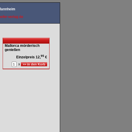
 Mannheim
efer-verlag.de
Mallorca mörderisch
genießen
95
Einzelpreis 12,
€
x