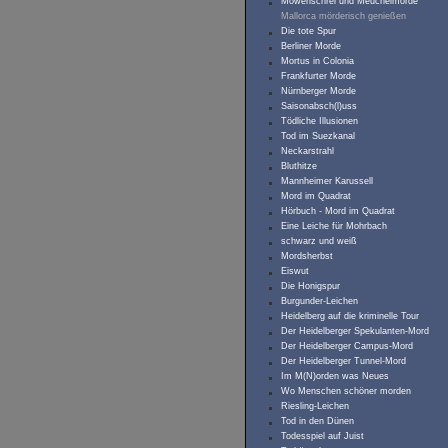
Möwenschrei und Meuchelmorde
Mallorca mörderisch genießen
Die tote Spur
Berliner Morde
Mortus in Colonia
Frankfurter Morde
Nürnberger Morde
Saisonabsch(l)uss
Tödliche Illusionen
Tod im Suezkanal
Neckarstrahl
Bluthitze
Mannheimer Karussell
Mord im Quadrat
Hörbuch - Mord im Quadrat
Eine Leiche für Mohrbach
schwarz und weiß
Mordsherbst
Eiswut
Die Honigspur
Burgunder-Leichen
Heidelberg auf die kriminelle Tour
Der Heidelberger Spekulanten-Mord
Der Heidelberger Campus-Mord
Der Heidelberger Tunnel-Mord
Im M(N)orden was Neues
Wo Menschen schöner morden
Riesling-Leichen
Tod in den Dünen
Todesspiel auf Juist