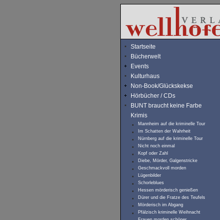
Startseite
Bücherwelt
Events
Kulturhaus
Non-Book/Glückskekse
Hörbücher / CDs
BUNT braucht keine Farbe
Krimis
Mannheim auf die kriminelle Tour
Im Schatten der Wahrheit
Nürnberg auf die kriminelle Tour
Nicht noch einmal
Kopf oder Zahl
Diebe, Mörder, Galgenstricke
Geschmackvoll morden
Lügenbilder
Schorleblues
Hessen mörderisch genießen
Dürer und die Fratze des Teufels
Mörderisch im Abgang
Pfälzisch kriminelle Weihnacht
Frauen morden schöner