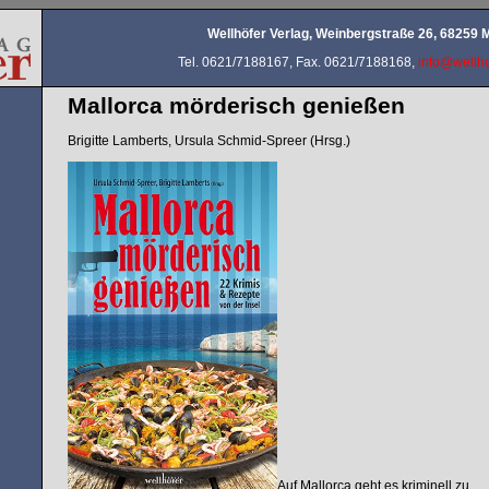
Wellhöfer Verlag, Weinbergstraße 26, 68259
Tel. 0621/7188167, Fax. 0621/7188168,
info@wellho
Mallorca mörderisch genießen
Brigitte Lamberts, Ursula Schmid-Spreer (Hrsg.)
Auf Mallorca geht es kriminell zu