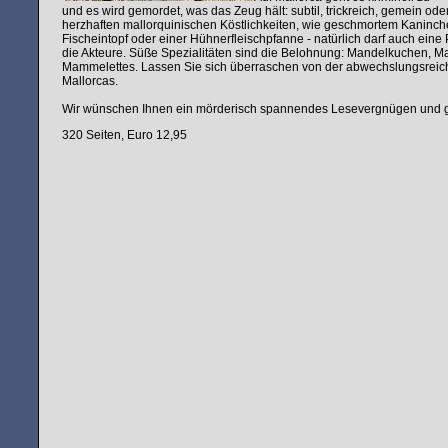
und es wird gemordet, was das Zeug hält: subtil, trickreich, gemein od
herzhaften mallorquinischen Köstlichkeiten, wie geschmortem Kaninc
Fischeintopf oder einer Hühnerfleischpfanne - natürlich darf auch eine P
die Akteure. Süße Spezialitäten sind die Belohnung: Mandelkuchen, 
Mammelettes. Lassen Sie sich überraschen von der abwechslungsrei
Mallorcas.
Wir wünschen Ihnen ein mörderisch spannendes Lesevergnügen und gu
320 Seiten, Euro 12,95