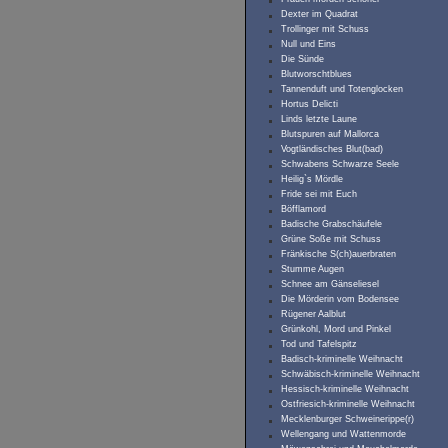
Dexter im Quadrat
Trollinger mit Schuss
Null und Eins
Die Sünde
Blutworschtblues
Tannenduft und Totenglocken
Hortus Delicti
Linds letzte Laune
Blutspuren auf Mallorca
Vogtländisches Blut(bad)
Schwabens Schwarze Seele
Heilig`s Mördle
Fride sei mit Euch
Böfflamord
Badische Grabschäufele
Grüne Soße mit Schuss
Fränkische S(ch)auerbraten
Stumme Augen
Schnee am Gänseliesel
Die Mörderin vom Bodensee
Rügener Aalblut
Grünkohl, Mord und Pinkel
Tod und Tafelspitz
Badisch-kriminelle Weihnacht
Schwäbisch-kriminelle Weihnacht
Hessisch-kriminelle Weihnacht
Ostfriesich-kriminelle Weihnacht
Mecklenburger Schweinerippe(r)
Wellengang und Wattenmorde