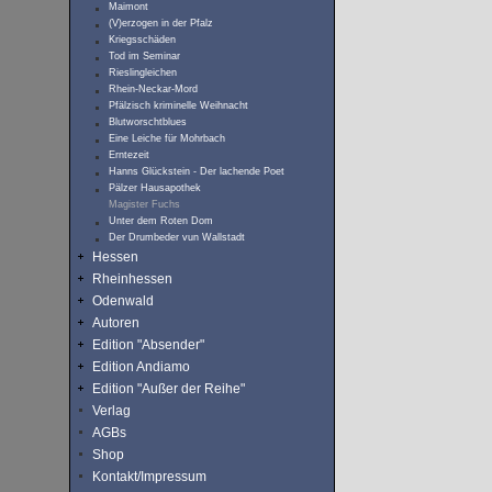
Maimont
(V)erzogen in der Pfalz
Kriegsschäden
Tod im Seminar
Rieslingleichen
Rhein-Neckar-Mord
Pfälzisch kriminelle Weihnacht
Blutworschtblues
Eine Leiche für Mohrbach
Erntezeit
Hanns Glückstein - Der lachende Poet
Pälzer Hausapothek
Magister Fuchs
Unter dem Roten Dom
Der Drumbeder vun Wallstadt
Hessen
Rheinhessen
Odenwald
Autoren
Edition "Absender"
Edition Andiamo
Edition "Außer der Reihe"
Verlag
AGBs
Shop
Kontakt/Impressum