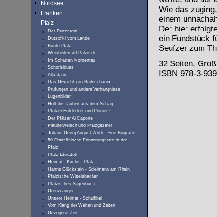
Nordsee
Wie das zuging,
Franken
einem unnachah
Pfalz
Der hier erfolg
Der Protestant
ein Fundstück f
Dutschki vom Lande
Bunte Pfalz
Seufzer zum Th
Weisheiten uff Pälzisch
Im Schatten Morgentau
32 Seiten, Groß
Schorleblues
ISBN 978-3-939
Alla dann ...
Das Gewicht von Badeschaum
Prüfungen und andere Verhängnisse
Lügenbilder
Holt die Tauben aus dem Schlag
Pfälzer Entdecker und Pioniere
Der Pfälzer Al Capone
Plauderwelsch und Pfalzgezeter
Johann Georg August Wirth - Eine Biografie
50 Französische Erinnerungsorte in der
Pfalz
Pfalz-Literatett
Heimat - Kirche - Pfalz
Hanns Glückstein - Spielmann am Rhein
Pfälzische Wittelsbacher
Pfälzisches Sagenbuch
Grenzgänger
Unsere Heimat - Schulfibel
Vom Klang der Welten und Zeiten
Gezogene Zeit