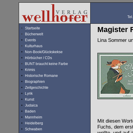
Tel
Magister 
Startseite
Bücherwelt
Lina Sommer und
Events
Kulturhaus
Non-Book/Glückskekse
Hörbücher / CDs
BUNT braucht keine Farbe
Krimis
Historische Romane
Biographien
Zeitgeschichte
Lyrik
Kunst
Judaica
Baden
Mannheim
Mit diesen Wort
Heidelberg
Fuchs, dem erste
Schwaben
wollte, und auf