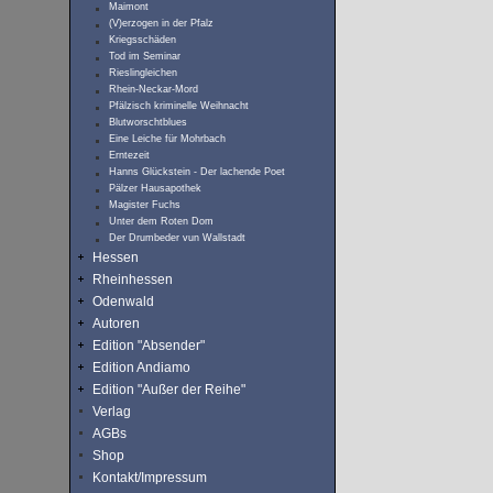
Maimont
(V)erzogen in der Pfalz
Kriegsschäden
Tod im Seminar
Rieslingleichen
Rhein-Neckar-Mord
Pfälzisch kriminelle Weihnacht
Blutworschtblues
Eine Leiche für Mohrbach
Erntezeit
Hanns Glückstein - Der lachende Poet
Pälzer Hausapothek
Magister Fuchs
Unter dem Roten Dom
Der Drumbeder vun Wallstadt
Hessen
Rheinhessen
Odenwald
Autoren
Edition "Absender"
Edition Andiamo
Edition "Außer der Reihe"
Verlag
AGBs
Shop
Kontakt/Impressum