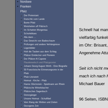
Nordsee
Franken
Pfalz
Der Protestant
Dutschki vom Lande
Bunte Pfalz
Weisheiten uff Pälzisch
Schnell hat ma
Im Schatten Morgentau
Schorleblues
vielfarbig funk
Alla dann ...
Das Gewicht von Badeschaum
im Ohr: Brisant,
Prüfungen und andere Verhängnisse
Lügenbilder
Holt die Tauben aus dem Schlag
Angenehme Atta
Pfälzer Entdecker und Pioniere
Der Pfälzer Al Capone
Plauderwelsch und Pfalzgezeter
Johann Georg August Wirth - Eine Biografie
Seit ich nicht m
50 Französische Erinnerungsorte in der
Pfalz
mach ich nach 
Pfalz-Literatett
Heimat - Kirche - Pfalz
Michael Bauer
Hanns Glückstein - Spielmann am Rhein
Pfälzische Wittelsbacher
Pfälzisches Sagenbuch
Grenzgänger
96 Seiten, ISBN
Unsere Heimat - Schulfibel
Vom Klang der Welten und Zeiten
Gezogene Zeit