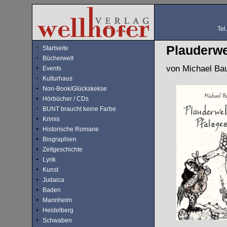
Tel
Plauderwe
Startseite
Bücherwelt
von Michael Ba
Events
Kulturhaus
Non-Book/Glückskekse
Hörbücher / CDs
BUNT braucht keine Farbe
Krimis
Historische Romane
Biographien
Zeitgeschichte
Lyrik
Kunst
Judaica
Baden
Mannheim
Heidelberg
Schwaben